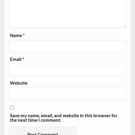
Name
*
Email
*
Website
Save my name, email, and website in this browser for
the next time I comment.