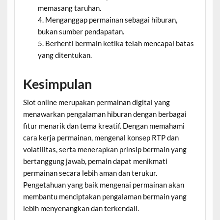
memasang taruhan.
Menganggap permainan sebagai hiburan,
bukan sumber pendapatan.
Berhenti bermain ketika telah mencapai batas
yang ditentukan.
Kesimpulan
Slot online merupakan permainan digital yang
menawarkan pengalaman hiburan dengan berbagai
fitur menarik dan tema kreatif. Dengan memahami
cara kerja permainan, mengenal konsep RTP dan
volatilitas, serta menerapkan prinsip bermain yang
bertanggung jawab, pemain dapat menikmati
permainan secara lebih aman dan terukur.
Pengetahuan yang baik mengenai permainan akan
membantu menciptakan pengalaman bermain yang
lebih menyenangkan dan terkendali.