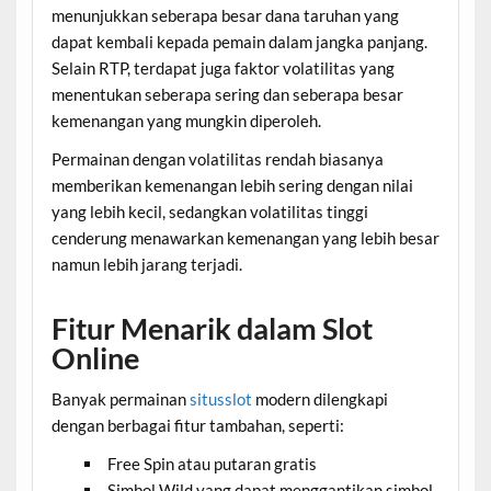
menunjukkan seberapa besar dana taruhan yang
dapat kembali kepada pemain dalam jangka panjang.
Selain RTP, terdapat juga faktor volatilitas yang
menentukan seberapa sering dan seberapa besar
kemenangan yang mungkin diperoleh.
Permainan dengan volatilitas rendah biasanya
memberikan kemenangan lebih sering dengan nilai
yang lebih kecil, sedangkan volatilitas tinggi
cenderung menawarkan kemenangan yang lebih besar
namun lebih jarang terjadi.
Fitur Menarik dalam Slot
Online
Banyak permainan
situsslot
modern dilengkapi
dengan berbagai fitur tambahan, seperti:
Free Spin atau putaran gratis
Simbol Wild yang dapat menggantikan simbol